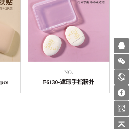
NO.
pcs
F6130-遮瑕手指粉扑