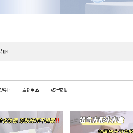
玛丽
妆粉扑
眉部用品
旅行套瓶