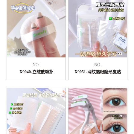
NO.
NO.
X9040-立绒散粉扑
X9051-网纹魅眼隐形皮贴