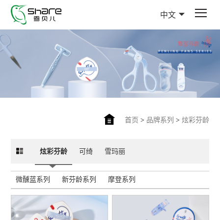
中文
首页
>
品牌系列
>
炫彩芬龄
炫彩芬龄
可绮
雪玛丽
微醺蓝系列
新芬龄系列
摩登系列