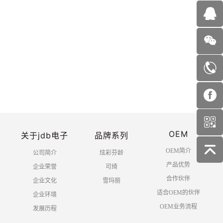
NO.
NO.
F7213-压缩毛巾
F7203-水蜜桃净颜卸妆湿巾25
片
首页
上一页
1
2
3
下一页
OEM
末页
关于jdb电子
品牌系列
OEM简介
公司简介
炫彩芬龄
产品优势
企业荣誉
可绮
合作伙伴
企业文化
雪玛丽
适合OEM的伙伴
企业环境
OEM业务流程
发展历程