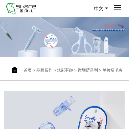
中文
首页
>
品牌系列
>
炫彩芬龄
>
微醺蓝系列
>
美妆睫毛夹