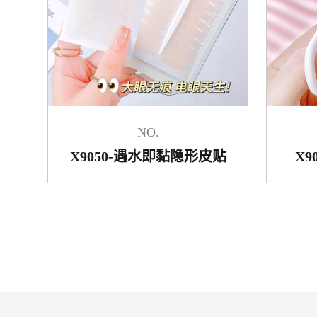
NO.
X9050-遇水即黏隐形皮贴
X