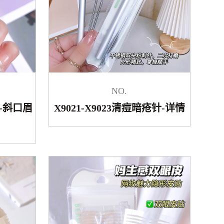
NO.
口-斜口眉
X9021-X9023清痘暗疮针-详情