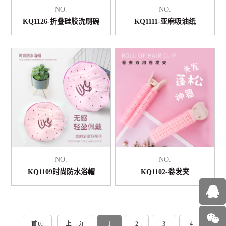
NO.
NO.
KQ1126-折叠硅胶洗刷碗
KQ1111-亚麻吸油纸
NO.
NO.
KQ1109时尚防水浴帽
KQ1102-卷发夹
首页
上一页
1
2
3
4