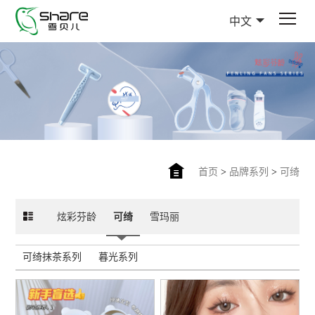
中文
首页
>
品牌系列
>
可绮
炫彩芬龄
可绮
雪玛丽
可绮抹茶系列
暮光系列