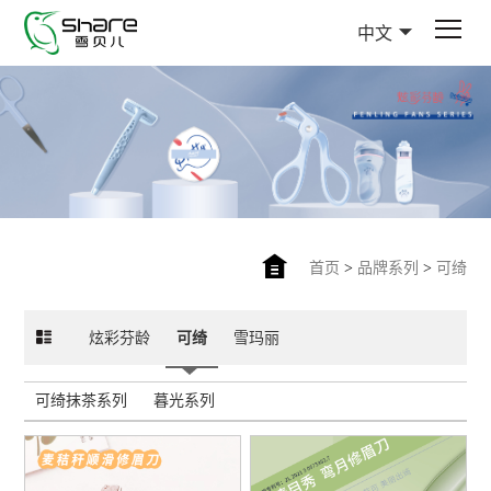
中文
首页
>
品牌系列
>
可绮
炫彩芬龄
可绮
雪玛丽
可绮抹茶系列
暮光系列