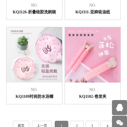
NO.
NO.
KQ1126-折叠硅胶洗刷碗
KQ1111-亚麻吸油纸
NO.
NO.
KQ1109时尚防水浴帽
KQ1102-卷发夹
首页
上一页
1
2
3
4