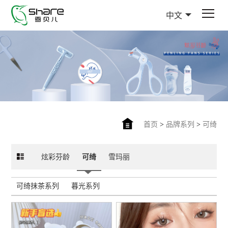
中文
首页
>
品牌系列
>
可绮
炫彩芬龄
可绮
雪玛丽
可绮抹茶系列
暮光系列