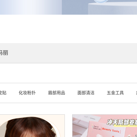
玛丽
皮贴
化妆粉扑
眉部用品
面部清洁
五金工具