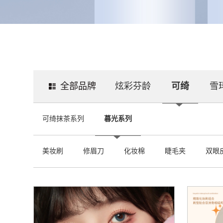
全部品牌
炫彩芬龄
可绮
雪
可绮抹茶系列
暮光系列
美妆刷
修眉刀
化妆棉
睫毛夹
双眼