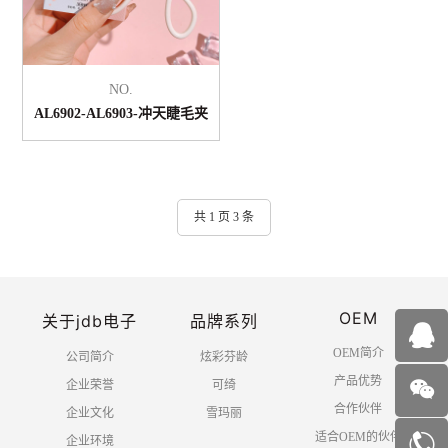
NO.
AL6902-AL6903-冲天睫毛夹
共 1 页 3 条
OEM
关于jdb电子
品牌系列
OEM简介
公司简介
炫彩芬龄
产品优势
企业荣誉
可绮
合作伙伴
企业文化
雪玛丽
适合OEM的伙伴
企业环境