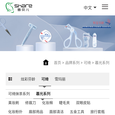
中文
首页
>
品牌系列
>
可绮
>
暮光系列
炫彩芬龄
可绮
雪玛丽
可绮抹茶系列
暮光系列
美妆刷
修眉刀
化妆棉
睫毛夹
双眼皮贴
化妆粉扑
眉部用品
面部清洁
五金工具
旅行套瓶