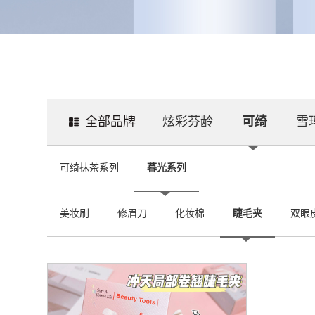
全部品牌
炫彩芬龄
可绮
雪
可绮抹茶系列
暮光系列
美妆刷
修眉刀
化妆棉
睫毛夹
双眼