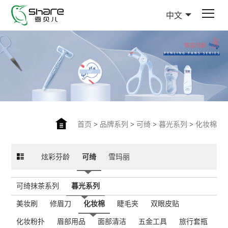
中文
首页
>
品牌系列
>
可绮
>
暮光系列
>
化妆棉
炫彩芬龄
可绮
雪玛丽
可绮抹茶系列
暮光系列
美妆刷
修眉刀
化妆棉
睫毛夹
双眼皮贴
化妆粉扑
眉部用品
面部清洁
五金工具
旅行套瓶