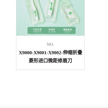
NO.
X9000-X9001-X9002-伸缩折叠
菱形进口微距修眉刀