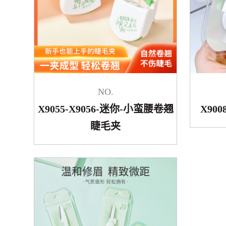
NO.
X9055-X9056-迷你-小蛮腰卷翘
X90
睫毛夹