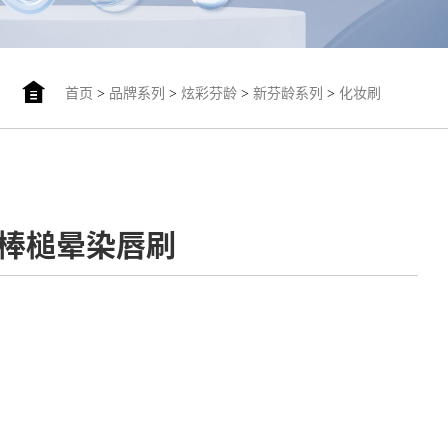
首页
>
品牌系列
>
炫彩芬龄
>
新芬龄系列
>
化妆刷
-小棒槌晕染唇刷