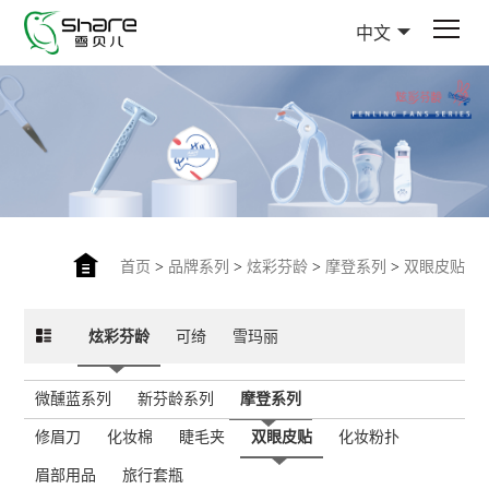
中文
首页
>
品牌系列
>
炫彩芬龄
>
摩登系列
>
双眼皮贴
炫彩芬龄
可绮
雪玛丽
微醺蓝系列
新芬龄系列
摩登系列
修眉刀
化妆棉
睫毛夹
双眼皮贴
化妆粉扑
眉部用品
旅行套瓶