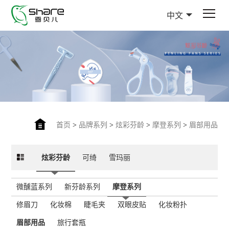
中文
首页
>
品牌系列
>
炫彩芬龄
>
摩登系列
>
眉部用品
炫彩芬龄
可绮
雪玛丽
微醺蓝系列
新芬龄系列
摩登系列
修眉刀
化妆棉
睫毛夹
双眼皮贴
化妆粉扑
眉部用品
旅行套瓶