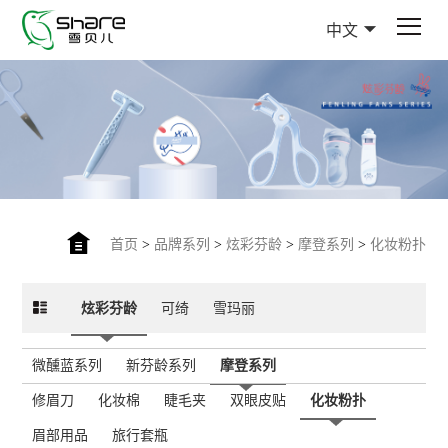
中文
首页
>
品牌系列
>
炫彩芬龄
>
摩登系列
>
化妆粉扑
炫彩芬龄
可绮
雪玛丽
微醺蓝系列
新芬龄系列
摩登系列
修眉刀
化妆棉
睫毛夹
双眼皮贴
化妆粉扑
眉部用品
旅行套瓶