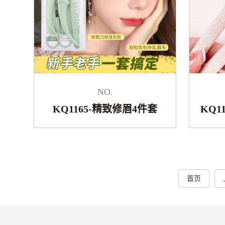
NO.
KQ1165-精致修眉4件套
KQ1
首页