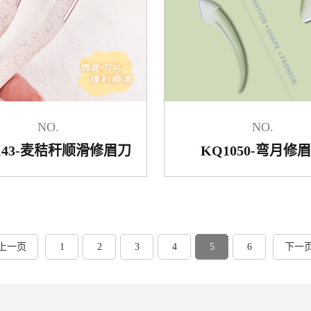
NO.
NO.
143-麦秸秆顺滑修眉刀
KQ1050-弯月修
上一页
1
2
3
4
5
6
下一