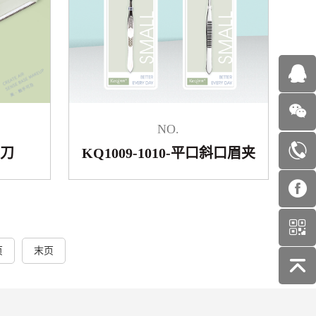
NO.
眉刀
KQ1009-1010-平口斜口眉夹
页
末页