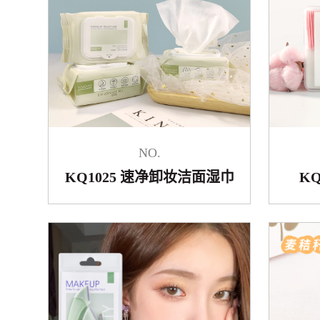
NO.
KQ1025 速净卸妆洁面湿巾
K