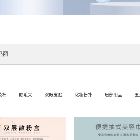
玛丽
妆棉
睫毛夹
双眼皮贴
化妆粉扑
眉部用品
五