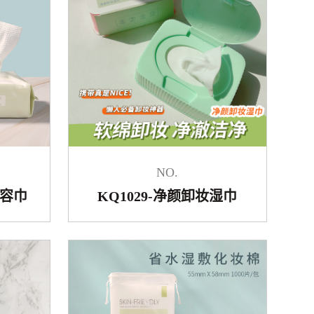
NO.
美容巾
KQ1029-净颜卸妆湿巾