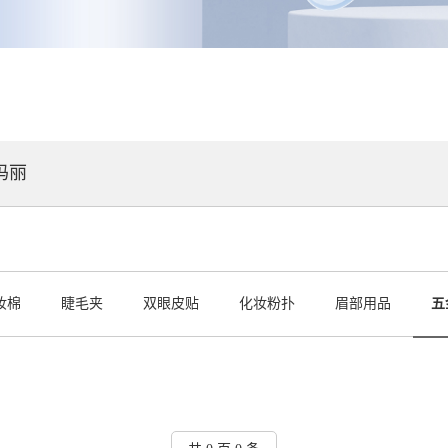
玛丽
妆棉
睫毛夹
双眼皮贴
化妆粉扑
眉部用品
五