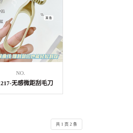
NO.
1217-无感微距刮毛刀
共 1 页 2 条