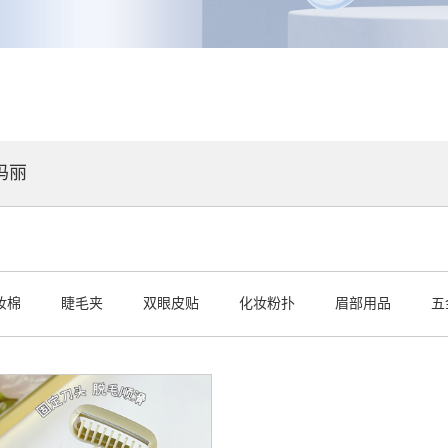
玛丽
妆棉
睫毛夹
双眼皮贴
化妆粉扑
眉部用品
五