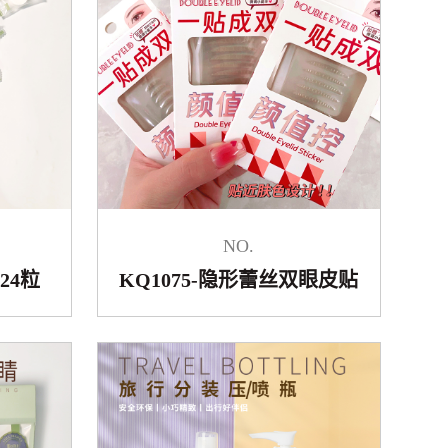
NO.
24粒
KQ1075-隐形蕾丝双眼皮贴