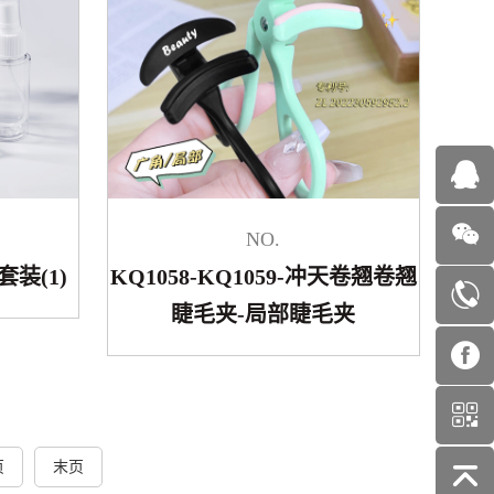
NO.
套装(1)
KQ1058-KQ1059-冲天卷翘卷翘
睫毛夹-局部睫毛夹
页
末页