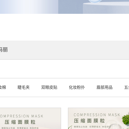
玛丽
妆棉
睫毛夹
双眼皮贴
化妆粉扑
眉部用品
五