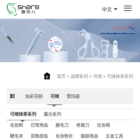
中文
首页
>
品牌系列
>
可绮
>
可绮抹茶系列
炫彩芬龄
可绮
雪玛丽
可绮抹茶系列
暮光系列
化妆刷
日常用品
腋毛刀
修眉刀
化妆棉
睫毛夹
双眼皮贴
化妆粉扑
眉部用品
五金工具