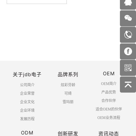
首页
上一页
1
2
3
4
OEM
5
6
下一页
末页
关于jdb电子
品牌系列
OEM简介
公司简介
炫彩芬龄
产品优势
企业荣誉
可绮
合作伙伴
企业文化
雪玛丽
适合OEM的伙伴
企业环境
OEM业务流程
发展历程
ODM
创新研发
资讯动态