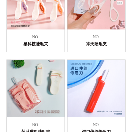
NO.
NO.
星科技睫毛夹
冲天睫毛夹
NO.
NO.
萌系猫爪睫毛夹
进口伸缩修眉刀