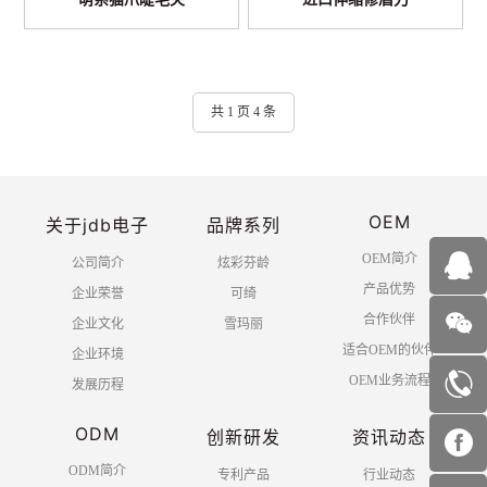
共 1 页 4 条
OEM
关于jdb电子
品牌系列
OEM简介
公司简介
炫彩芬龄
产品优势
企业荣誉
可绮
合作伙伴
企业文化
雪玛丽
适合OEM的伙伴
企业环境
OEM业务流程
发展历程
ODM
创新研发
资讯动态
ODM简介
专利产品
行业动态