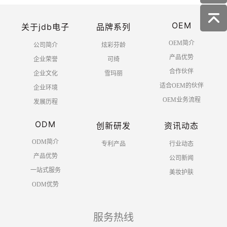
OEM
关于jdb电子
品牌系列
共 1 页 5 条
OEM简介
公司简介
炫彩芬龄
产品优势
企业荣誉
可绮
合作伙伴
企业文化
雪玛丽
适合OEM的伙伴
企业环境
OEM业务流程
发展历程
ODM
创新研发
资讯动态
ODM简介
专利产品
行业动态
产品优势
公司新闻
一站式服务
美妆护肤
ODM优势
服务热线