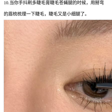
10.当你手抖刷多睫毛膏睫毛苍蝇腿的时候，用掰弯
的眉梳梳理一下睫毛，睫毛又是小细腿了。