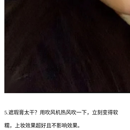
5.遮瑕膏太干？用吹风机热风吹一下，立刻变得软
糯，上妆效果超好且不影响效果。