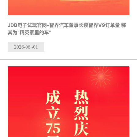
JDB电子试玩官网-智界汽车董事长谈智界V9订单量 称
其为“精英家里的车”
2026-06
-01