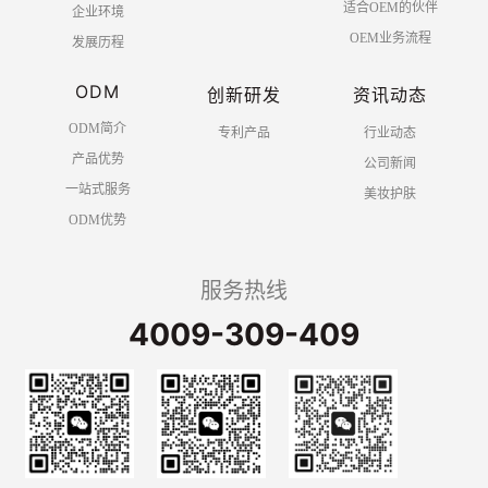
适合OEM的伙伴
企业环境
OEM业务流程
发展历程
ODM
创新研发
资讯动态
ODM简介
专利产品
行业动态
产品优势
公司新闻
一站式服务
美妆护肤
ODM优势
服务热线
4009-309-409