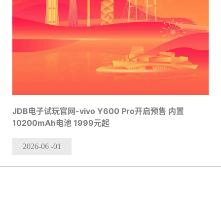
JDB电子试玩官网-vivo Y600 Pro开启预售 内置
10200mAh电池 1999元起
2026-06
-01