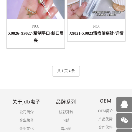
NO.
NO.
X9026-X9027-精制平口-斜口眉
X9021-X9023清痘暗疮针-详情
夹
共 1 页 4 条
OEM
关于jdb电子
品牌系列
OEM简介
公司简介
炫彩芬龄
产品优势
企业荣誉
可绮
合作伙伴
企业文化
雪玛丽