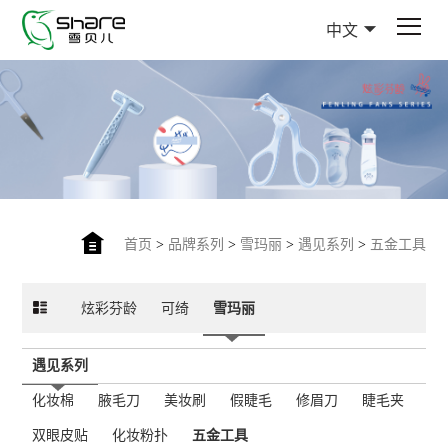
中文
首页
>
品牌系列
>
雪玛丽
>
遇见系列
>
五金工具
炫彩芬龄
可绮
雪玛丽
遇见系列
化妆棉
腋毛刀
美妆刷
假睫毛
修眉刀
睫毛夹
双眼皮贴
化妆粉扑
五金工具