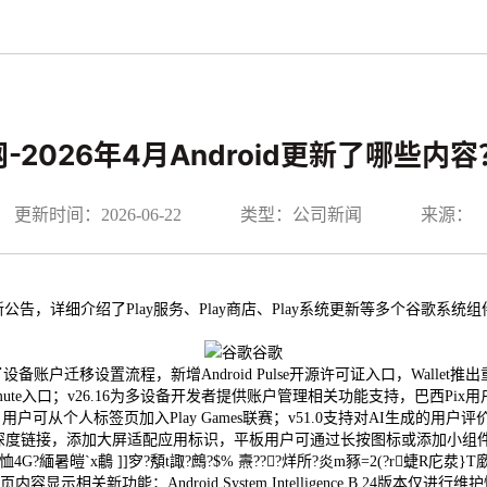
-2026年4月Android更新了哪些
更新时间：2026-06-22
类型：公司新闻
来源：
细介绍了Play服务、Play商店、Play系统更新等多个谷歌系统组件的新内
谷歌
优化了设备账户迁移设置流程，新增Android Pulse开源许可证入口，Wal
mute入口；v26.16为多设备开发者提供账户管理相关功能支持，巴西Pix用
用户可从个人标签页加入Play Games联赛；v51.0支持对AI生成
店深度链接，添加大屏适配应用标识，平板用户可通过长按图标或添加小组
4G?緬暑皚`x鵏 ]]穸?頺t諏?鷓?$% 燾???烊所?炎m豩=2(?r蜨R庀汬}T廞 
相关新功能；Android System Intelligence B.24版本仅进行