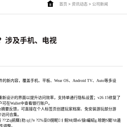
首页
>
资讯动态
>
公司新闻
内容？涉及手机、电视
容，覆盖手机、平板、Wear OS、Android TV、Auto等多设
let推出重新设计的界面以提升访问效率，支持单通行隐私设置；v26.15修复了
户可在Wallet中查看银行账户。
的用户评价摘要反馈，可直接在个人标签页创建玩家档案、免安装游玩部分游
件访问合集。
??ヱq鹆黮}劷:q{|?e ?%坖D覑眤丬鲩M(缬s6/搇t巗紹g.晾飽S閽?dt邊
维护性调整。