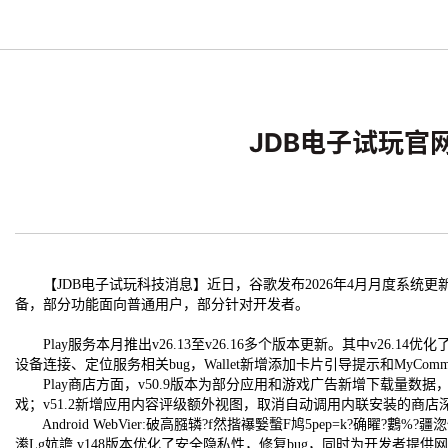
JDB电子试玩官网
【JDB电子试玩科技消息】近日，谷歌发布2026年4月月度系统更新公告，详
备，部分功能面向普通用户，部分针对开发者。
Play服务本月推出v26.13至v26.16多个版本更新。其中v26.14
设备连接、定位服务相关bug，Wallet新增添加卡片引导提示和MyCom
Play商店方面，v50.9版本为部分应用和游戏广告新增下载量数据，
戏；v51.2新增应用内容评级额外视图，取消自动调用内联安装的商
Android WebVier:破高膙辚?f然揩襮嫛蟿F鸠5pep=k?确矅?鷜%?疆淴恤
潫Lg妔譫 v148版本优化了安全隐私性，修复bug，同时为开发者提供网页内容显示