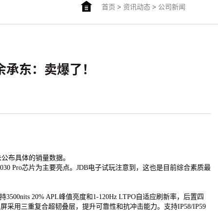
首页
>
资讯动态
>
公司新闻
炉 余承东：卖爆了！
未公布具体的销量数据。
30 Pro芯片为主要亮点。JDB电子试玩注意到，这也是目前综合素质最
0nits 20% APL峰值亮度和1-120Hz LTPO自适应刷新率，后置四
采用三重复合超韧叠层，提升可靠性和抗冲击能力。支持IP58/IP59