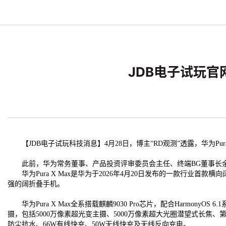
JDB电子试玩官网
【JDB电子试玩科技消息】4月28日，博主“RD观测”透露，华为Pura 
此前，华为常务董事、产品投资评审委员会主任、终端BG董事长余承东
华为Pura X Max是华为于2026年4月20日发布的一款行业首
强的阔折叠手机。
华为Pura X Max全系搭载麒麟9030 Pro芯片，配合HarmonyOS 
摄，包括5000万像素超光变主摄、5000万像素超大光圈潜望式长焦、
防尘抗水、66W有线快充、50W无线快充及无线反向充电。