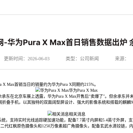
-华为Pura X Max首日销售数据出
更新时间：2026-06-03
类型：公司新闻
来源：
X Max首销当日的销量约为华为Pura X同期约215%。
华为Pura X Max
在北京车展上透露，华为Pura X Max开售后“卖爆了”。但余承东并
款横向阔折叠手机，以其独特的双面阔型屏设计、强大的影像系统和搭载的麒麟90
相关消息
6.1系统，支持实时光线追踪硬加速功能，配备7.7英寸内屏和5.4英寸外屏，支持350
第二代红枫原色摄像头和1250万像素超广角摄像头，配备玄武水滴铰链，内屏