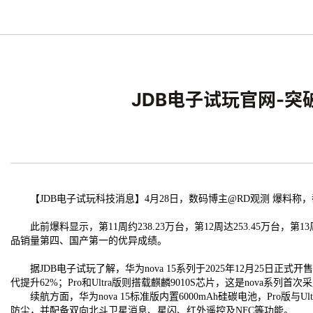
JDB电子试玩官网-突
【JDB电子试玩科技消息】4月28日，数码博主@RD观测 爆料称，截至20
此前爆料显示，第11周约238.23万台，第12周达253.45万台，第1
品销量第四、国产第一的优异成绩。
据JDB电子试玩了解，华为nova 15系列于2025年12月25日正式开售，包含n
代提升62%；Pro和Ultra版则搭载麒麟9010S芯片，这是nova系列首
续航方面，华为nova 15标准版内置6000mAh硅碳电池，Pro版与Ul
防尘，并配备双向北斗卫星消息、星闪、红外遥控及NFC等功能。