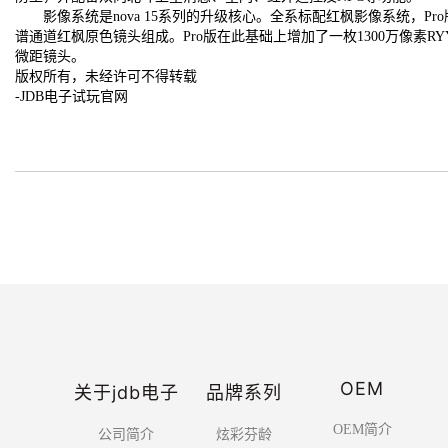
影像系统是nova 15系列的升级核心。全系标配红枫影像系统，Pro版
谱通道红枫原色镜头组成。Pro版在此基础上增加了一枚1300万像素R
微距镜头。
版权所有，未经许可不得转载
-JDB电子试玩官网
OEM
关于jdb电子
品牌系列
OEM简介
公司简介
炫彩芬龄