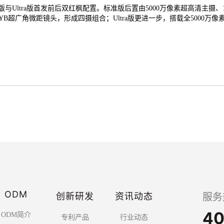
与Ultra版首发前后双红枫配置。标准版后置由5000万像素超高清主摄、1
YYB超广角微距镜头，形成四摄组合；Ultra版更进一步，搭载全5000
ODM
创新研发
资讯动态
服务
40
ODM简介
专利产品
行业动态