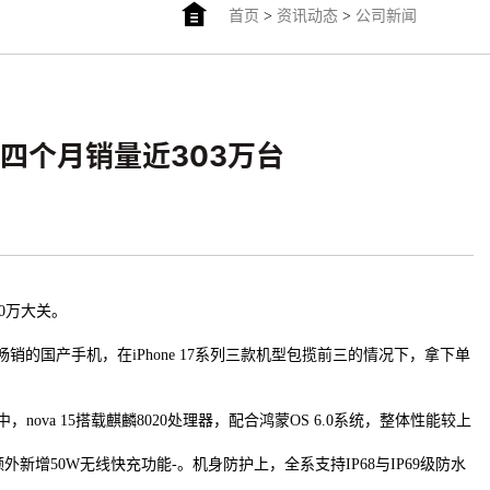
首页
>
资讯动态
>
公司新闻
市四个月销量近303万台
00万大关。
周最畅销的国产手机，在iPhone 17系列三款机型包揽前三的情况下，拿下单
起。其中，nova 15搭载麒麟8020处理器，配合鸿蒙OS 6.0系统，整体性能较上
版额外新增50W无线快充功能-。机身防护上，全系支持IP68与IP69级防水